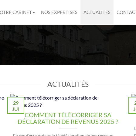
OTRE CABINET
NOS EXPERTISES
ACTUALITÉS
CONTAC
ACTUALITÉS
29
JUI
J
COMMENT TÉLÉCORRIGER SA
DÉCLARATION DE REVENUS 2025 ?
En cas d'erreur dans la télédéclaration de vos revenus