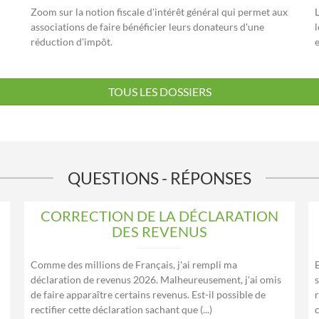
Zoom sur la notion fiscale d'intérêt général qui permet aux
L
associations de faire bénéficier leurs donateurs d'une
l
réduction d'impôt.
e
TOUS LES DOSSIERS
QUESTIONS - RÉPONSES
CORRECTION DE LA DÉCLARATION
DES REVENUS
Comme des millions de Français, j'ai rempli ma
déclaration de revenus 2026. Malheureusement, j'ai omis
de faire apparaître certains revenus. Est-il possible de
rectifier cette déclaration sachant que (...)
c