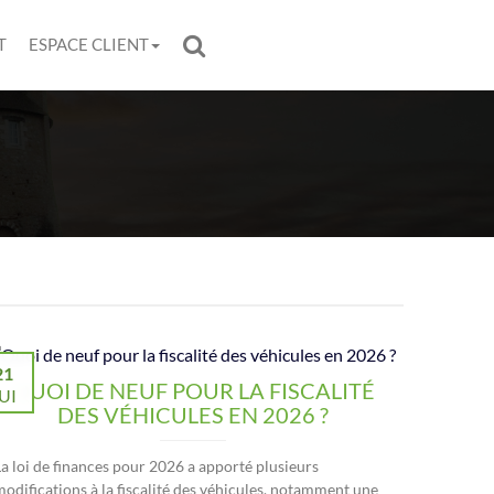
T
ESPACE CLIENT
21
QUOI DE NEUF POUR LA FISCALITÉ
UI
DES VÉHICULES EN 2026 ?
La loi de finances pour 2026 a apporté plusieurs
modifications à la fiscalité des véhicules, notamment une