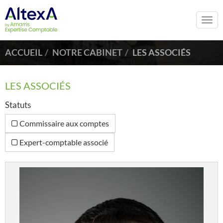
Togg
navi
ACCUEIL
NOTRE CABINET
LES ASSOCIÉS
LES ASSOCIÉS
Statuts
Commissaire aux comptes
Expert-comptable associé