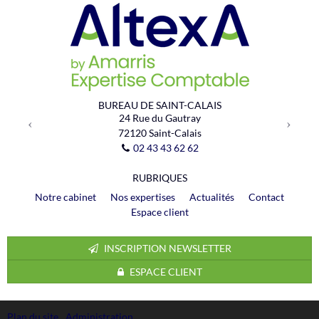
Previous
Next
BUREAU DE SAINT-CALAIS
24 Rue du Gautray
72120
Saint-Calais
02 43 43 62 62
RUBRIQUES
Notre cabinet
Nos expertises
Actualités
Contact
Espace client
INSCRIPTION NEWSLETTER
ESPACE CLIENT
Plan du site
Administration