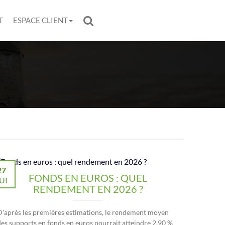
T
ESPACE CLIENT
27
FONDS EN EUROS : QUEL
UI
RENDEMENT EN 2026 ?
D'après les premières estimations, le rendement moyen
des supports en fonds en euros pourrait atteindre 2,90 %