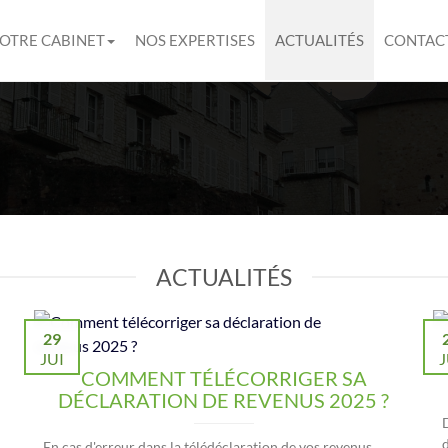
OTRE CABINET
NOS EXPERTISES
ACTUALITÉS
CONTAC
ACTUALITÉS
29
JUI
J
COMMENT TÉLÉCORRIGER SA
DÉCLARATION DE REVENUS 2025 ?
En cas d'erreur dans la télédéclaration de vos revenus