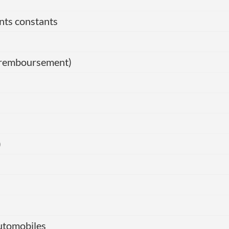
nts constants
de remboursement)
)
automobiles