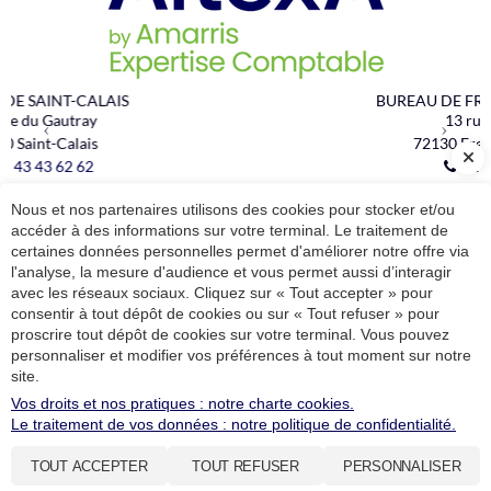
Previous
Next
BUREAU DE FRESNAY-SUR-SARTHE
13 rue Gambetta
72130
Fresnay-sur-Sarthe
02 43 43 62 62
Nous et nos partenaires utilisons des cookies pour stocker et/ou
RUBRIQUES
accéder à des informations sur votre terminal. Le traitement de
Notre cabinet
Nos expertises
Actualités
Contact
certaines données personnelles permet d'améliorer notre offre via
Espace client
l'analyse, la mesure d'audience et vous permet aussi d’interagir
avec les réseaux sociaux. Cliquez sur « Tout accepter » pour
consentir à tout dépôt de cookies ou sur « Tout refuser » pour
INSCRIPTION NEWSLETTER
proscrire tout dépôt de cookies sur votre terminal. Vous pouvez
personnaliser et modifier vos préférences à tout moment sur notre
ESPACE CLIENT
site.
Vos droits et nos pratiques : notre charte cookies.
Le traitement de vos données : notre politique de confidentialité.
Plan du site
Administration
© 2020 - 2026
SITE RÉALISÉ PAR LES ECHOS PUBLISHING
TOUT ACCEPTER
TOUT REFUSER
PERSONNALISER
Mentions légales et RGPD