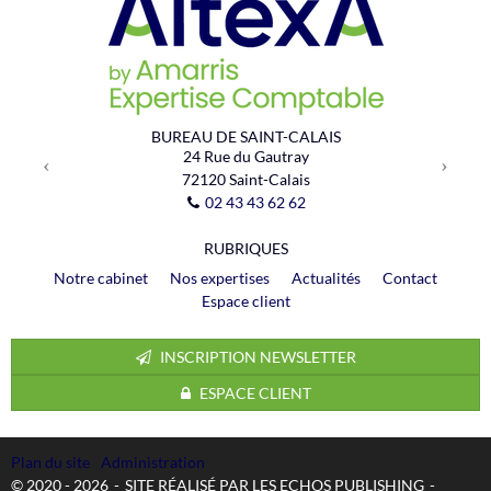
Previous
Next
BUREAU DE SAINT-CALAIS
24 Rue du Gautray
72120
Saint-Calais
02 43 43 62 62
RUBRIQUES
Notre cabinet
Nos expertises
Actualités
Contact
Espace client
INSCRIPTION NEWSLETTER
ESPACE CLIENT
Plan du site
Administration
© 2020 - 2026
SITE RÉALISÉ PAR LES ECHOS PUBLISHING